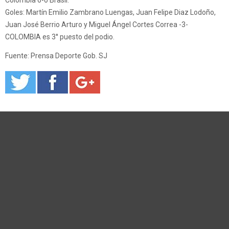
Colombia 6-0 Brasil.
Goles: Martín Emilio Zambrano Luengas, Juan Felipe Diaz Lodoño,
Juan José Berrio Arturo y Miguel Ángel Cortes Correa -3-
COLOMBIA es 3° puesto del podio.
Fuente: Prensa Deporte Gob. SJ