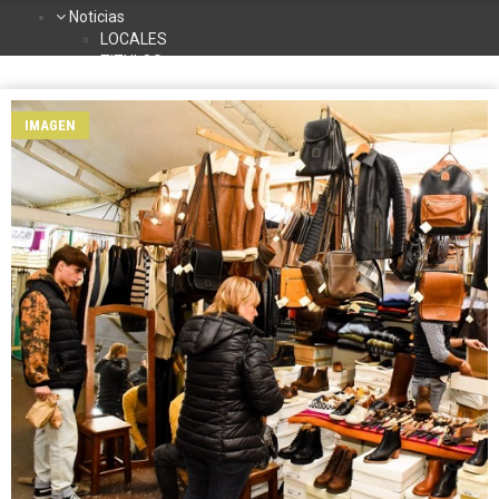
Noticias
LOCALES
TITULOS
DEPORTES
NACIONALES
IMAGEN
INTERNACIONALES
TURISMO
La Radio
Contacto
Programación