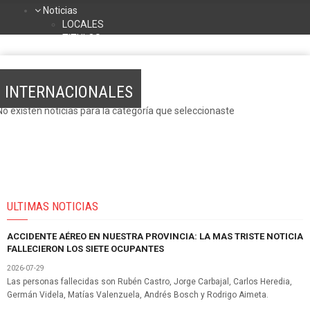
Noticias
LOCALES
TITULOS
DEPORTES
NACIONALES
INTERNACIONALES
INTERNACIONALES
TURISMO
La Radio
No existen noticias para la categoría que seleccionaste
Contacto
Programación
ULTIMAS NOTICIAS
ACCIDENTE AÉREO EN NUESTRA PROVINCIA: LA MAS TRISTE NOTICIA
FALLECIERON LOS SIETE OCUPANTES
2026-07-29
Las personas fallecidas son Rubén Castro, Jorge Carbajal, Carlos Heredia,
Germán Videla, Matías Valenzuela, Andrés Bosch y Rodrigo Aimeta.