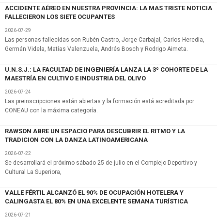
ACCIDENTE AÉREO EN NUESTRA PROVINCIA: LA MAS TRISTE NOTICIA
FALLECIERON LOS SIETE OCUPANTES
2026-07-29
Las personas fallecidas son Rubén Castro, Jorge Carbajal, Carlos Heredia,
Germán Videla, Matías Valenzuela, Andrés Bosch y Rodrigo Aimeta.
U.N.S.J.: LA FACULTAD DE INGENIERÍA LANZA LA 3º COHORTE DE LA
MAESTRÍA EN CULTIVO E INDUSTRIA DEL OLIVO
2026-07-24
Las preinscripciones están abiertas y la formación está acreditada por
CONEAU con la máxima categoría.
RAWSON ABRE UN ESPACIO PARA DESCUBRIR EL RITMO Y LA
TRADICION CON LA DANZA LATINOAMERICANA
2026-07-22
Se desarrollará el próximo sábado 25 de julio en el Complejo Deportivo y
Cultural La Superiora,
VALLE FÉRTIL ALCANZÓ EL 90% DE OCUPACIÓN HOTELERA Y
CALINGASTA EL 80% EN UNA EXCELENTE SEMANA TURÍSTICA
2026-07-21