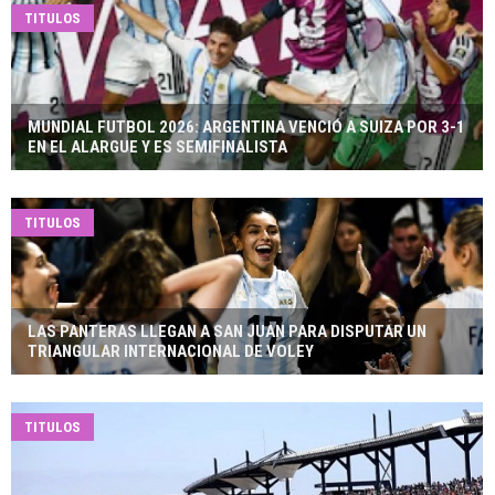
TITULOS
MUNDIAL FUTBOL 2026: ARGENTINA VENCIÓ A SUIZA POR 3-1
EN EL ALARGUE Y ES SEMIFINALISTA
TITULOS
LAS PANTERAS LLEGAN A SAN JUAN PARA DISPUTAR UN
TRIANGULAR INTERNACIONAL DE VOLEY
TITULOS