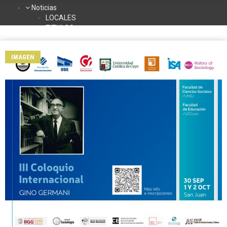
Noticias
LOCALES
TITULOS
DEPORTES
NACIONALES
IMAGEN
INTERNACIONALES
TURISMO
La Radio
Contacto
Programación