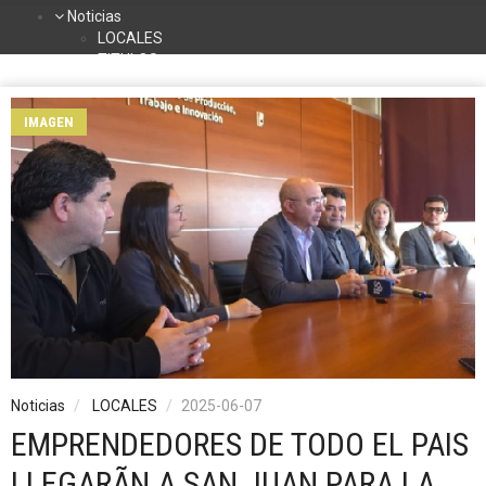
Noticias
LOCALES
TITULOS
DEPORTES
NACIONALES
IMAGEN
INTERNACIONALES
TURISMO
La Radio
Contacto
Programación
Noticias
LOCALES
2025-06-07
EMPRENDEDORES DE TODO EL PAIS
LLEGARÃN A SAN JUAN PARA LA