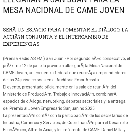
MESA NACIONAL DE CAME JOVEN
SERÃ UN ESPACIO PARA FOMENTAR EL DIÃLOGO, LA
ACCIÃ?N CONJUNTA Y EL INTERCAMBIO DE
EXPERIENCIAS
(Prensa Radio AS FM ) San Juan.- Por segundo aÃ±o consecutivo, el
prÃ³ximo 12 de junio la provincia albergarÃ¡ la Mesa Nacional de
CAME Joven, un encuentro federal que reunirÃ¡ a emprendedores
de las 24 jurisdicciones en el Auditorio Emar Acosta.
El evento, presentado oficialmente en la sala de reuniÃ³n del
Ministerio de ProducciÃ³n, Trabajo e InnovaciÃ³n, combinarÃ¡
espacios de diÃ¡logo, networking, debates sectoriales y la entrega
del Premio al Joven Empresario Sanjuanino 2025.
La presentaciÃ³n contÃ³ con la participaciÃ³n de los secretarios de
Industria, Comercio y Servicios, de CoordinaciÃ³n para el Desarrollo
EconÃ³mico, Alfredo Aciar, y los referente de CAME, Daniel Milla y