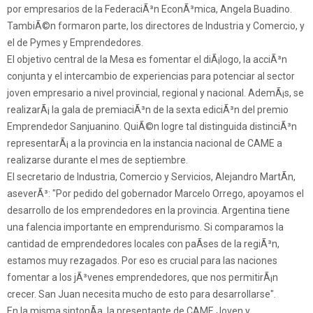
por empresarios de la FederaciÃ³n EconÃ³mica, Angela Buadino.
TambiÃ©n formaron parte, los directores de Industria y Comercio, y
el de Pymes y Emprendedores.
El objetivo central de la Mesa es fomentar el diÃ¡logo, la acciÃ³n
conjunta y el intercambio de experiencias para potenciar al sector
joven empresario a nivel provincial, regional y nacional. AdemÃ¡s, se
realizarÃ¡ la gala de premiaciÃ³n de la sexta ediciÃ³n del premio
Emprendedor Sanjuanino. QuiÃ©n logre tal distinguida distinciÃ³n
representarÃ¡ a la provincia en la instancia nacional de CAME a
realizarse durante el mes de septiembre.
El secretario de Industria, Comercio y Servicios, Alejandro MartÃ­n,
aseverÃ³: "Por pedido del gobernador Marcelo Orrego, apoyamos el
desarrollo de los emprendedores en la provincia. Argentina tiene
una falencia importante en emprendurismo. Si comparamos la
cantidad de emprendedores locales con paÃ­ses de la regiÃ³n,
estamos muy rezagados. Por eso es crucial para las naciones
fomentar a los jÃ³venes emprendedores, que nos permitirÃ¡n
crecer. San Juan necesita mucho de esto para desarrollarse".
En la misma sintonÃ­a, la presentante de CAME Joven y