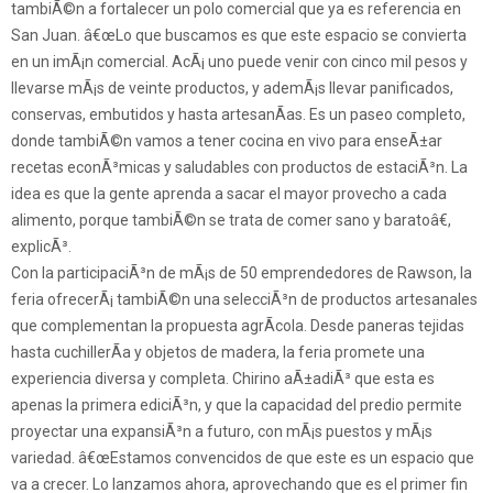
tambiÃ©n a fortalecer un polo comercial que ya es referencia en
San Juan. â€œLo que buscamos es que este espacio se convierta
en un imÃ¡n comercial. AcÃ¡ uno puede venir con cinco mil pesos y
llevarse mÃ¡s de veinte productos, y ademÃ¡s llevar panificados,
conservas, embutidos y hasta artesanÃ­as. Es un paseo completo,
donde tambiÃ©n vamos a tener cocina en vivo para enseÃ±ar
recetas econÃ³micas y saludables con productos de estaciÃ³n. La
idea es que la gente aprenda a sacar el mayor provecho a cada
alimento, porque tambiÃ©n se trata de comer sano y baratoâ€,
explicÃ³.
Con la participaciÃ³n de mÃ¡s de 50 emprendedores de Rawson, la
feria ofrecerÃ¡ tambiÃ©n una selecciÃ³n de productos artesanales
que complementan la propuesta agrÃ­cola. Desde paneras tejidas
hasta cuchillerÃ­a y objetos de madera, la feria promete una
experiencia diversa y completa. Chirino aÃ±adiÃ³ que esta es
apenas la primera ediciÃ³n, y que la capacidad del predio permite
proyectar una expansiÃ³n a futuro, con mÃ¡s puestos y mÃ¡s
variedad. â€œEstamos convencidos de que este es un espacio que
va a crecer. Lo lanzamos ahora, aprovechando que es el primer fin