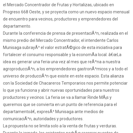
el Mercado Concentrador de Frutas y Hortalizas, ubicado en
Progreso 668 Oeste, y se proyecta como un nuevo espacio mensual
de encuentro para vecinos, productores y emprendedores del
departamento.
Durante la conferencia de prensa de presentaciÃ³n, realizada en el
mismo predio del Mercado Concentrador, el intendente Carlos
Munisaga subrayÃ³ el valor estratÃ©gico de esta iniciativa para
fortalecer el consumo responsable y la economÃ­a local. â€œLa
idea es generar una feria una vez al mes que reÃºna a nuestra
agroproducciÃ³n, a los emprendedores gastronÃ³micos y a todo el
universo de producciÃ³n que existe en este espacio. Esta alianza
con la Sociedad de Chacareros Temporarios nos permite potenciar
lo que ya funciona y abrir nuevas oportunidades para nuestros
productores y vecinos. La feria se va a llamar Rinde MÃ¡s y
queremos que se convierta en un punto de referencia para el
departamentoâ€, expresÃ³ Munisaga ante medios de
comunicaciÃ³n, autoridades y productores.
La propuesta no se limita solo a la venta de frutas y verduras.
Durante la jornada, los asistentes podrÃ¡n recorrer puestos de