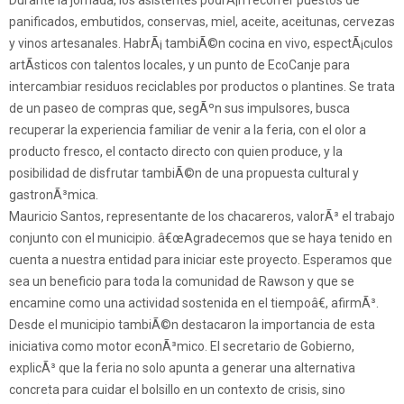
panificados, embutidos, conservas, miel, aceite, aceitunas, cervezas
y vinos artesanales. HabrÃ¡ tambiÃ©n cocina en vivo, espectÃ¡culos
artÃ­sticos con talentos locales, y un punto de EcoCanje para
intercambiar residuos reciclables por productos o plantines. Se trata
de un paseo de compras que, segÃºn sus impulsores, busca
recuperar la experiencia familiar de venir a la feria, con el olor a
producto fresco, el contacto directo con quien produce, y la
posibilidad de disfrutar tambiÃ©n de una propuesta cultural y
gastronÃ³mica.
Mauricio Santos, representante de los chacareros, valorÃ³ el trabajo
conjunto con el municipio. â€œAgradecemos que se haya tenido en
cuenta a nuestra entidad para iniciar este proyecto. Esperamos que
sea un beneficio para toda la comunidad de Rawson y que se
encamine como una actividad sostenida en el tiempoâ€, afirmÃ³.
Desde el municipio tambiÃ©n destacaron la importancia de esta
iniciativa como motor econÃ³mico. El secretario de Gobierno,
explicÃ³ que la feria no solo apunta a generar una alternativa
concreta para cuidar el bolsillo en un contexto de crisis, sino