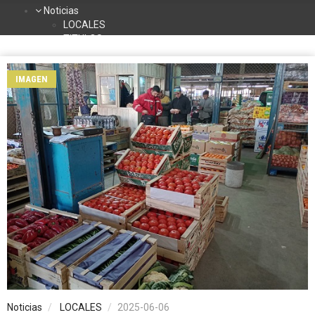
Noticias
LOCALES
TITULOS
DEPORTES
NACIONALES
IMAGEN
INTERNACIONALES
TURISMO
La Radio
Contacto
Programación
Noticias
LOCALES
2025-06-06