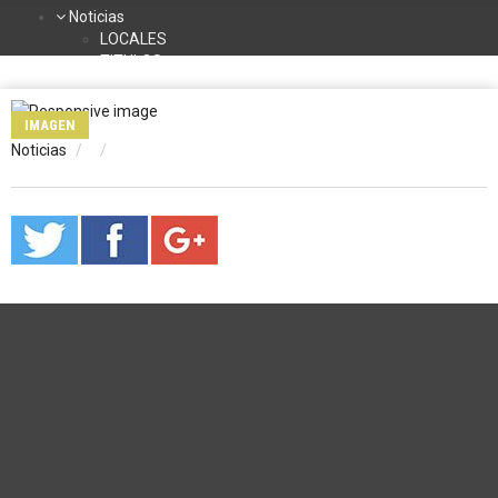
Noticias
LOCALES
TITULOS
DEPORTES
NACIONALES
IMAGEN
INTERNACIONALES
Noticias
TURISMO
La Radio
Contacto
Programación