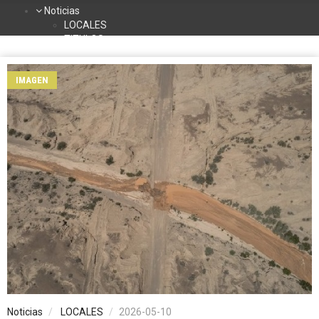
Noticias
LOCALES
TITULOS
DEPORTES
NACIONALES
IMAGEN
INTERNACIONALES
TURISMO
La Radio
Contacto
Programación
Noticias
LOCALES
2026-05-10