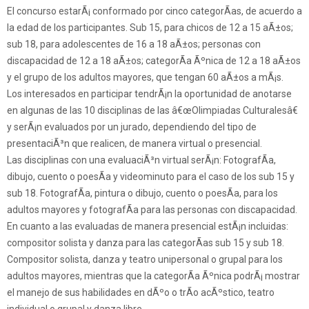
El concurso estarÃ¡ conformado por cinco categorÃ­as, de acuerdo a
la edad de los participantes. Sub 15, para chicos de 12 a 15 aÃ±os;
sub 18, para adolescentes de 16 a 18 aÃ±os; personas con
discapacidad de 12 a 18 aÃ±os; categorÃ­a Ãºnica de 12 a 18 aÃ±os
y el grupo de los adultos mayores, que tengan 60 aÃ±os a mÃ¡s.
Los interesados en participar tendrÃ¡n la oportunidad de anotarse
en algunas de las 10 disciplinas de las â€œOlimpiadas Culturalesâ€
y serÃ¡n evaluados por un jurado, dependiendo del tipo de
presentaciÃ³n que realicen, de manera virtual o presencial.
Las disciplinas con una evaluaciÃ³n virtual serÃ¡n: FotografÃ­a,
dibujo, cuento o poesÃ­a y videominuto para el caso de los sub 15 y
sub 18. FotografÃ­a, pintura o dibujo, cuento o poesÃ­a, para los
adultos mayores y fotografÃ­a para las personas con discapacidad.
En cuanto a las evaluadas de manera presencial estÃ¡n incluidas:
compositor solista y danza para las categorÃ­as sub 15 y sub 18.
Compositor solista, danza y teatro unipersonal o grupal para los
adultos mayores, mientras que la categorÃ­a Ãºnica podrÃ¡ mostrar
el manejo de sus habilidades en dÃºo o trÃ­o acÃºstico, teatro
individual o grupal y danza libre.