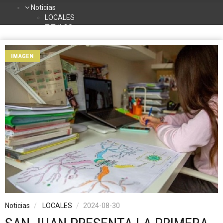
Noticias
LOCALES
TITULOS
DEPORTES
NACIONALES
IMAGEN
INTERNACIONALES
TURISMO
La Radio
Contacto
Programación
Noticias
LOCALES
2024-08-30