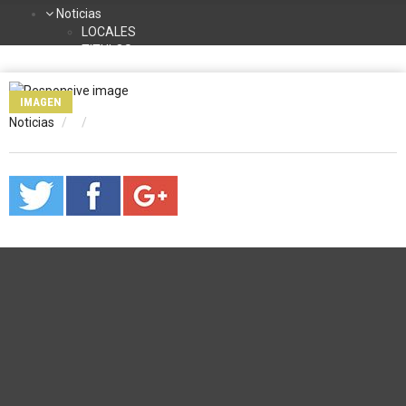
Noticias
LOCALES
TITULOS
DEPORTES
NACIONALES
IMAGEN
INTERNACIONALES
Noticias
TURISMO
La Radio
Contacto
Programación