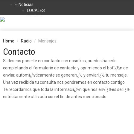
Noticias
LOCALES
TITULOS
DEPORTES
NACIONALES
INTERNACIONALES
TURISMO
Home
Radio
Mensajes
La Radio
Contacto
Contacto
Programación
Si deseas ponerte en contacto con nosotros, puedes hacerlo
completando el formulario de contacto y oprimiendo el botï¿½n de
enviar, automï¿½ticamente se generarï¿½ y enviarï¿½ tu mensaje.
Una vez recibida tu consulta nos pondremos en contacto contigo.
Te recordamos que toda la informaciï¿½n que nos envï¿½es serï¿½
estrictamente utilizada con el fin de antes mencionado.